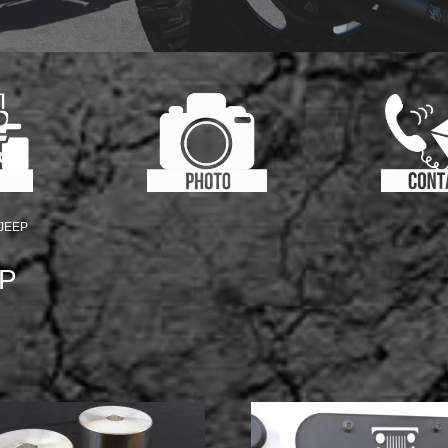
JEEP
P