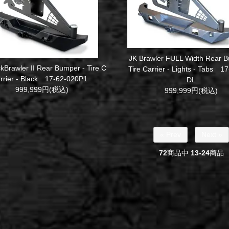
JK Brawler FULL Width Rear B
kBrawler II Rear Bumper - Tire C
Tire Carrier - Lights - Tabs 1
rrier - Black 17-62-020P1
DL
999,999円(税込)
999,999円(税込)
« Prev
Next »
72
商品中
13-24
商品