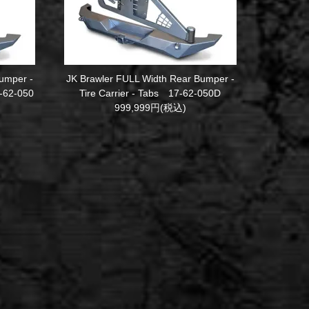
umper -
JK Brawler FULL Width Rear Bumper -
7-62-050
Tire Carrier - Tabs 17-62-050D
999,999円(税込)