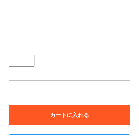
埼玉県、千葉県、東京都、神奈川県、山梨県、新潟
県、長野県、香川県、徳島県、高知県、愛媛県
￥2800 / 福岡県、大分県、佐賀県、長崎県、宮崎
県、熊本県、鹿児島県￥3000 上記以外￥2600、な
お、沖縄、離島の方はご注文前に送料お問い合わせく
ださい。
個数
注意事項を承知しましたか。
カートに入れる