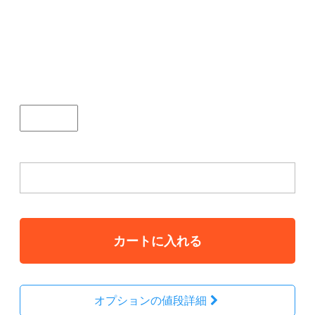
￥6600 / 福岡県、大分県、佐賀県、長崎県、宮崎
県、熊本県、鹿児島県￥7700 上記以外￥5500、な
お、沖縄、離島の方はご注文前に送料お問い合わせく
ださい。
個数
注意事項を承知しましたか。
カートに入れる
オプションの値段詳細